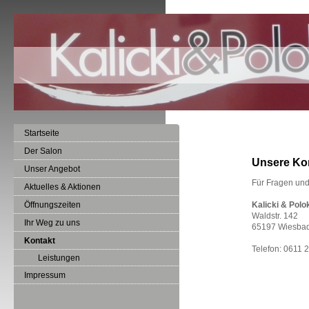
Startseite
Der Salon
Unsere Ko
Unser Angebot
Für Fragen und
Aktuelles & Aktionen
Öffnungszeiten
Kalicki & Pol
Waldstr. 142
Ihr Weg zu uns
65197 Wiesba
Kontakt
Telefon: 0611
Leistungen
Impressum