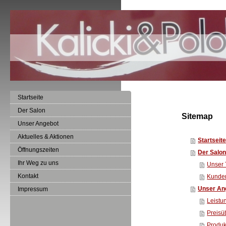
Startseite
Der Salon
Sitemap
Unser Angebot
Aktuelles & Aktionen
Startseit
Öffnungszeiten
Der Salo
Ihr Weg zu uns
Unser
Kontakt
Kunde
Unser An
Impressum
Leistu
Preisü
Produk