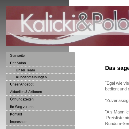
Startseite
Der Salon
Das sag
Unser Team
Kundenmeinungen
"Egal wie vie
Unser Angebot
bedient und 
Aktuelles & Aktionen
Öffnungszeiten
"Zuverlässig,
Ihr Weg zu uns
"Als Mann le
Kontakt
Preisliste ni
Impressum
Rundum-Serv